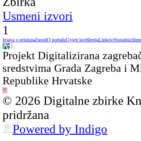
Zbirka
Usmeni izvori
1
Izjava o pristupačnosti
O portalu
Uvjeti korištenja
Linkovi
Suradnici
Imp
Projekt Digitalizirana zagreba
sredstvima Grada Zagreba i Min
Republike Hrvatske
© 2026 Digitalne zbirke Kn
pridržana
Powered by Indigo