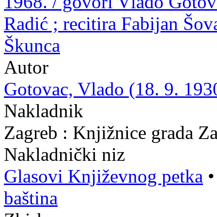
1968. / govori Vlado Gotova
Radić ; recitira Fabijan Šov
Škunca
Autor
Gotovac, Vlado (18. 9. 1930
Nakladnik
Zagreb : Knjižnice grada Z
Nakladnički niz
Glasovi Književnog petka
baština