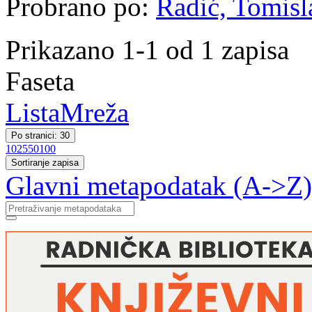
Probrano po:
Radić, Tomisla
Prikazano 1-1 od 1 zapisa
Faseta
Lista
Mreža
Po stranici: 30
10
25
50
100
Sortiranje zapisa
Glavni metapodatak (A->Z)