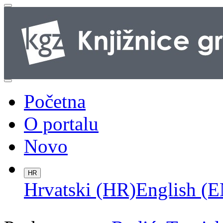
Početna
O portalu
Novo
HR
Hrvatski (HR)
English (E