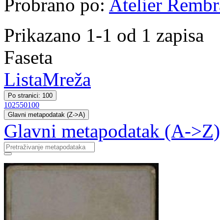
Probrano po:
Atelier Rembr
Prikazano 1-1 od 1 zapisa
Faseta
Lista
Mreža
Po stranici: 100
10
25
50
100
Glavni metapodatak (Z->A)
Glavni metapodatak (A->Z)