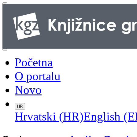
Početna
O portalu
Novo
HR
Hrvatski (HR)
English (E