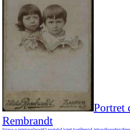
Portret 
Rembrandt
Izjava o pristupačnosti
O portalu
Uvjeti korištenja
Linkovi
Suradnici
Imp