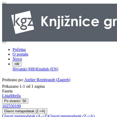
Početna
O portalu
Novo
HR
Hrvatski (HR)
English (EN)
Probrano po:
Atelier Rembrandt (Zagreb)
Prikazano 1-1 od 1 zapisa
Faseta
Lista
Mreža
Po stranici: 50
10
25
50
100
Glavni metapodatak (Z->A)
Glavni metapodatak (A->Z)
Glavni metapodatak (Z->A)