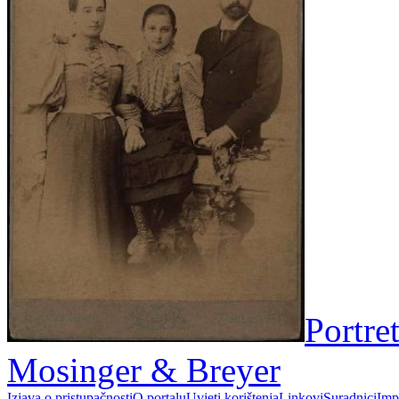
Portret
Mosinger & Breyer
Izjava o pristupačnosti
O portalu
Uvjeti korištenja
Linkovi
Suradnici
Imp