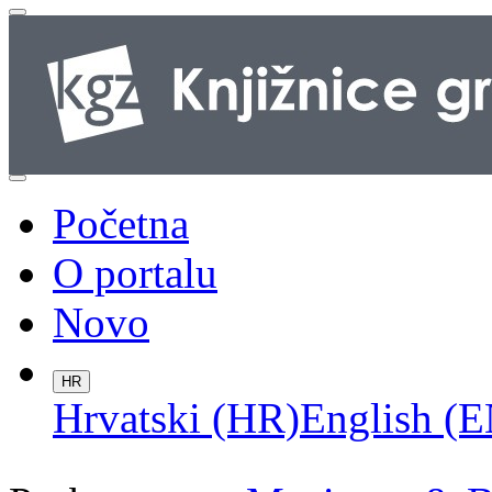
Početna
O portalu
Novo
HR
Hrvatski (HR)
English (E