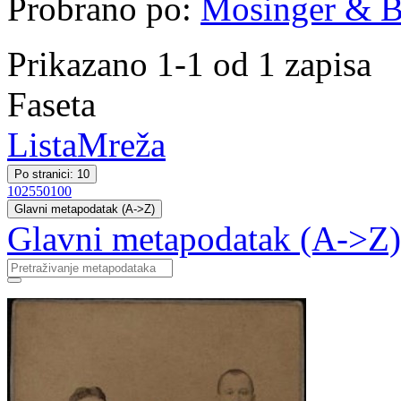
Probrano po:
Mosinger & B
Prikazano 1-1 od 1 zapisa
Faseta
Lista
Mreža
Po stranici: 10
10
25
50
100
Glavni metapodatak (A->Z)
Glavni metapodatak (A->Z)