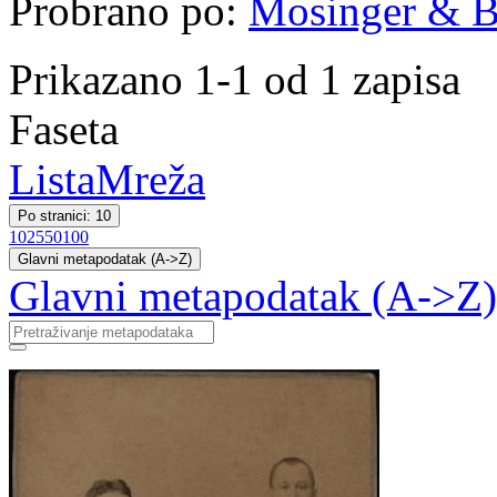
Probrano po:
Mosinger & B
Prikazano 1-1 od 1 zapisa
Faseta
Lista
Mreža
Po stranici: 10
10
25
50
100
Glavni metapodatak (A->Z)
Glavni metapodatak (A->Z)