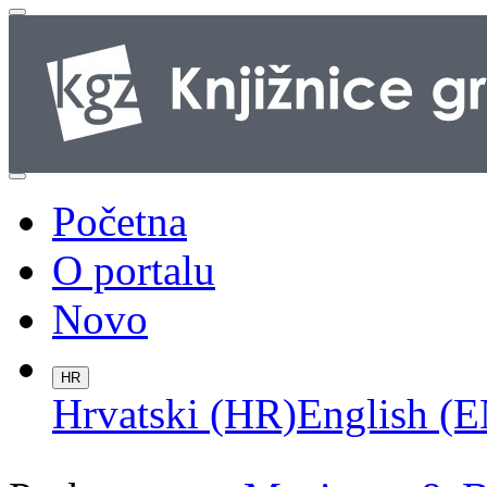
Početna
O portalu
Novo
HR
Hrvatski (HR)
English (E