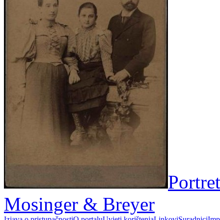
Portret
Mosinger & Breyer
Izjava o pristupačnosti
O portalu
Uvjeti korištenja
Linkovi
Suradnici
Imp