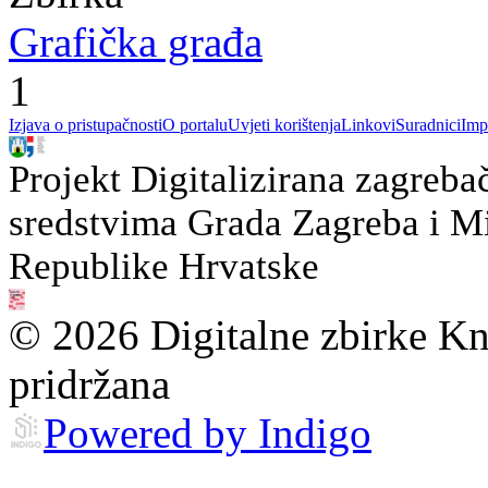
Grafička građa
1
Izjava o pristupačnosti
O portalu
Uvjeti korištenja
Linkovi
Suradnici
Imp
Projekt Digitalizirana zagreba
sredstvima Grada Zagreba i Min
Republike Hrvatske
© 2026 Digitalne zbirke Kn
pridržana
Powered by Indigo