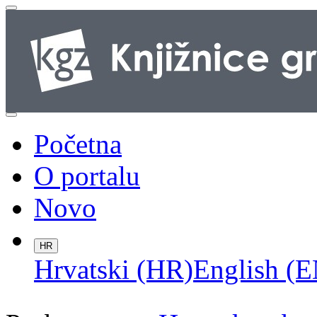
Početna
O portalu
Novo
HR
Hrvatski (HR)
English (E