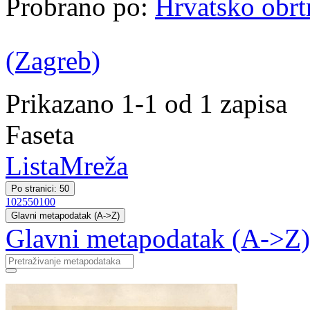
Probrano po:
Hrvatsko obrt
(Zagreb)
Prikazano 1-1 od 1 zapisa
Faseta
Lista
Mreža
Po stranici: 50
10
25
50
100
Glavni metapodatak (A->Z)
Glavni metapodatak (A->Z)