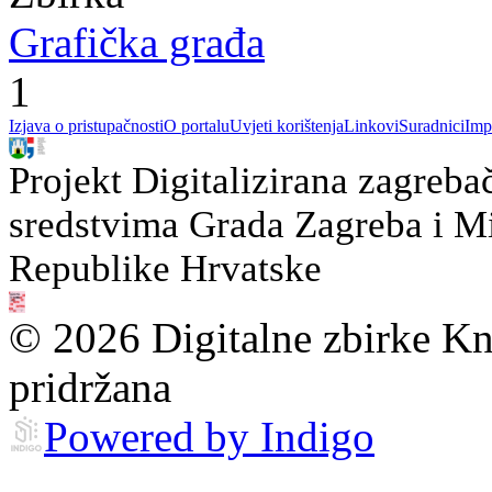
Grafička građa
1
Izjava o pristupačnosti
O portalu
Uvjeti korištenja
Linkovi
Suradnici
Imp
Projekt Digitalizirana zagreba
sredstvima Grada Zagreba i Min
Republike Hrvatske
© 2026 Digitalne zbirke Kn
pridržana
Powered by Indigo