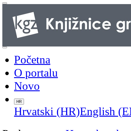
Početna
O portalu
Novo
HR
Hrvatski (HR)
English (E