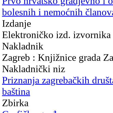
Prvo hrvatsko gradjevno i o
bolesnih i nemoćnih članov
Izdanje
Elektroničko izd. izvornika
Nakladnik
Zagreb : Knjižnice grada Z
Nakladnički niz
Priznanja zagrebačkih druš
baština
Zbirka