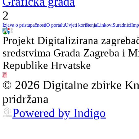
Grafička građa
2
Izjava o pristupačnosti
O portalu
Uvjeti korištenja
Linkovi
Suradnici
Imp
Projekt Digitalizirana zagreba
sredstvima Grada Zagreba i Min
Republike Hrvatske
© 2026 Digitalne zbirke Kn
pridržana
Powered by Indigo