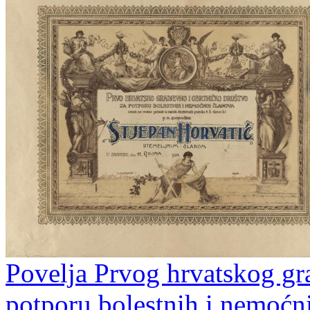
Povelja Prvog hrvatskog gr
potporu bolestnih i nemoćn