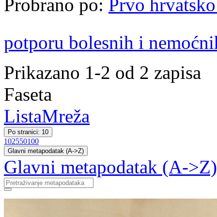
Probrano po:
Prvo hrvatsko
potporu bolesnih i nemoćni
Prikazano 1-2 od 2 zapisa
Faseta
Lista
Mreža
Po stranici: 10
10
25
50
100
Glavni metapodatak (A->Z)
Glavni metapodatak (A->Z)