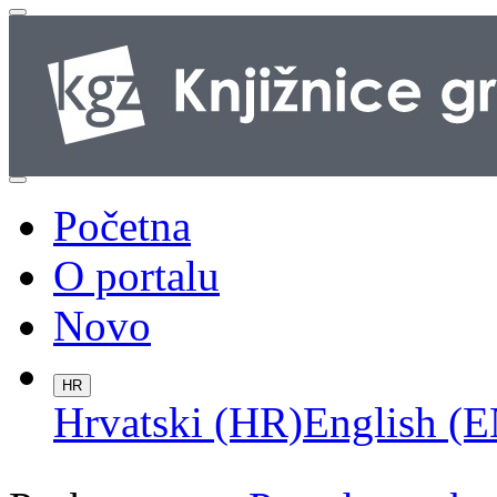
Početna
O portalu
Novo
HR
Hrvatski (HR)
English (E