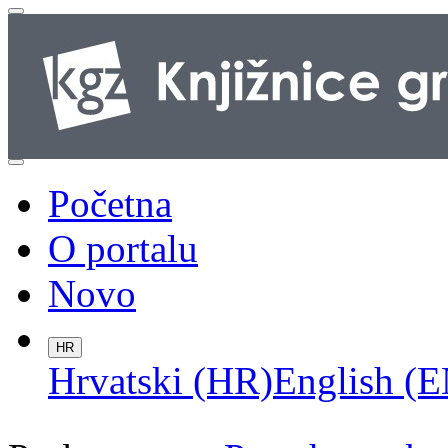
Početna
O portalu
Novo
HR
Hrvatski (HR)
English (E