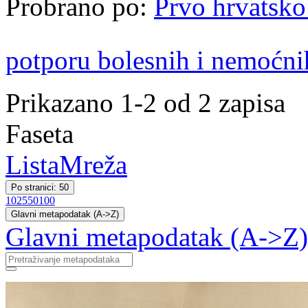
Probrano po:
Prvo hrvatsko
potporu bolesnih i nemoćni
Prikazano 1-2 od 2 zapisa
Faseta
Lista
Mreža
Po stranici: 50
10
25
50
100
Glavni metapodatak (A->Z)
Glavni metapodatak (A->Z)