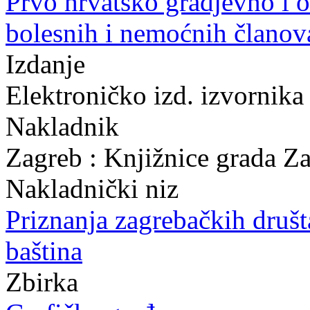
Prvo hrvatsko gradjevno i o
bolesnih i nemoćnih članov
Izdanje
Elektroničko izd. izvornika
Nakladnik
Zagreb : Knjižnice grada Z
Nakladnički niz
Priznanja zagrebačkih druš
baština
Zbirka