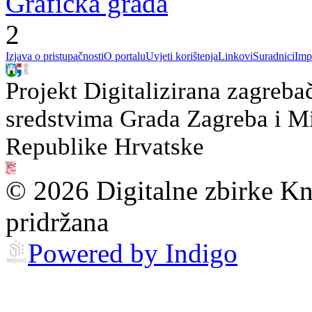
Grafička građa
2
Izjava o pristupačnosti
O portalu
Uvjeti korištenja
Linkovi
Suradnici
Imp
Projekt Digitalizirana zagreba
sredstvima Grada Zagreba i Min
Republike Hrvatske
© 2026 Digitalne zbirke Kn
pridržana
Powered by Indigo