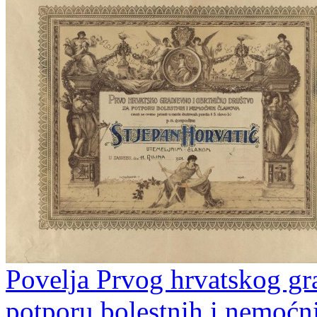
Povelja Prvog hrvatskog gr
potporu bolestnih i nemoćn