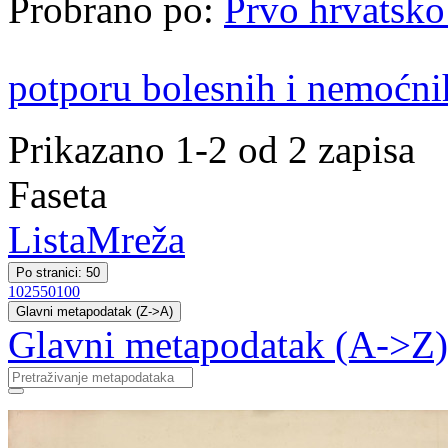
Probrano po:
Prvo hrvatsko
potporu bolesnih i nemoćni
Prikazano 1-2 od 2 zapisa
Faseta
Lista
Mreža
Po stranici: 50
10
25
50
100
Glavni metapodatak (Z->A)
Glavni metapodatak (A->Z)