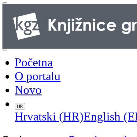
Početna
O portalu
Novo
HR
Hrvatski (HR)
English (E