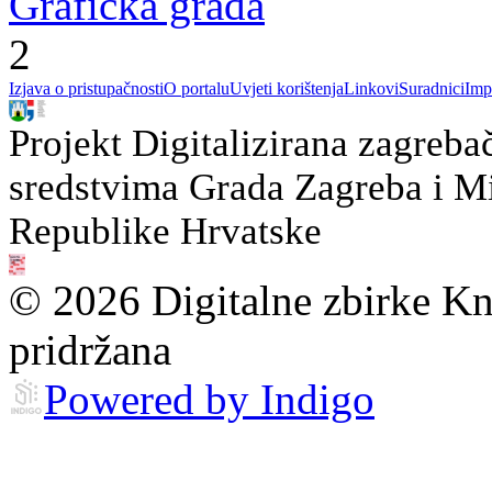
Grafička građa
2
Izjava o pristupačnosti
O portalu
Uvjeti korištenja
Linkovi
Suradnici
Imp
Projekt Digitalizirana zagreba
sredstvima Grada Zagreba i Min
Republike Hrvatske
© 2026 Digitalne zbirke Kn
pridržana
Powered by Indigo