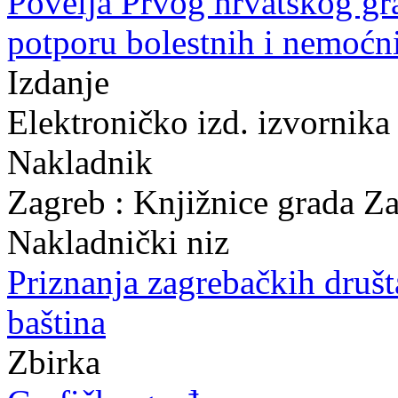
Povelja Prvog hrvatskog gr
potporu bolestnih i nemoćn
Izdanje
Elektroničko izd. izvornika
Nakladnik
Zagreb : Knjižnice grada Z
Nakladnički niz
Priznanja zagrebačkih druš
baština
Zbirka