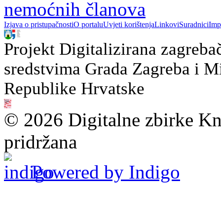
nemoćnih članova
Izjava o pristupačnosti
O portalu
Uvjeti korištenja
Linkovi
Suradnici
Imp
Projekt Digitalizirana zagreba
sredstvima Grada Zagreba i Min
Republike Hrvatske
© 2026 Digitalne zbirke Kn
pridržana
Powered by Indigo