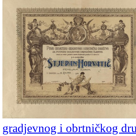
gradjevnog i obrtničkog dru