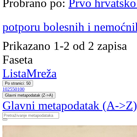
Probrano po:
Prvo hrvatsko
potporu bolesnih i nemoćni
Prikazano 1-2 od 2 zapisa
Faseta
Lista
Mreža
Po stranici: 50
10
25
50
100
Glavni metapodatak (Z->A)
Glavni metapodatak (A->Z)