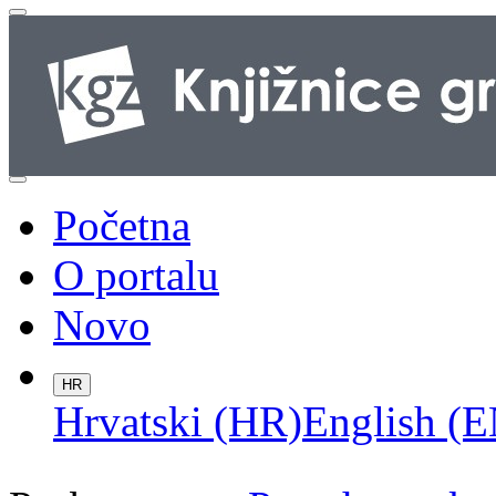
Početna
O portalu
Novo
HR
Hrvatski (HR)
English (E