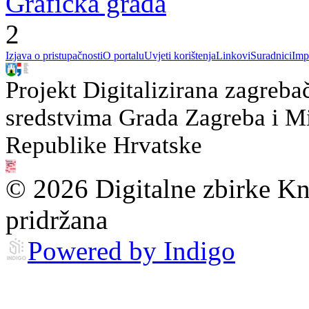
Grafička građa
2
Izjava o pristupačnosti
O portalu
Uvjeti korištenja
Linkovi
Suradnici
Imp
Projekt Digitalizirana zagreba
sredstvima Grada Zagreba i Min
Republike Hrvatske
© 2026 Digitalne zbirke Kn
pridržana
Powered by Indigo