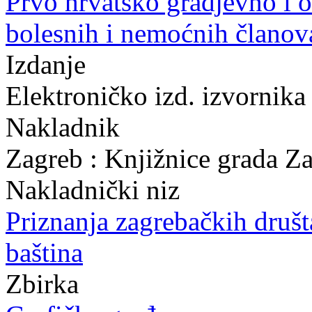
Prvo hrvatsko gradjevno i o
bolesnih i nemoćnih članov
Izdanje
Elektroničko izd. izvornika
Nakladnik
Zagreb : Knjižnice grada Z
Nakladnički niz
Priznanja zagrebačkih druš
baština
Zbirka