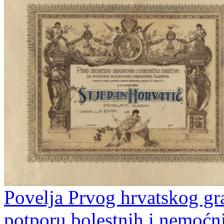
Povelja Prvog hrvatskog gr
potporu bolestnih i nemoćn