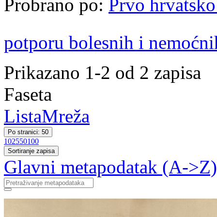
Probrano po:
Prvo hrvatsko
potporu bolesnih i nemoćni
Prikazano 1-2 od 2 zapisa
Faseta
Lista
Mreža
Po stranici: 50
10
25
50
100
Sortiranje zapisa
Glavni metapodatak (A->Z)