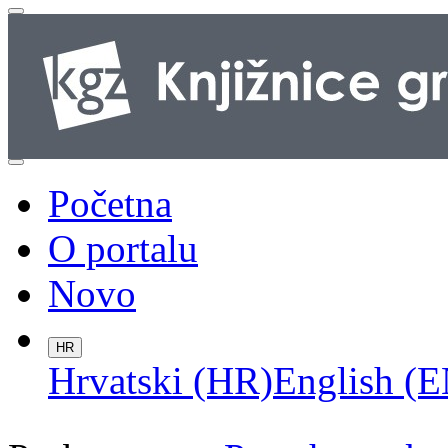
Početna
O portalu
Novo
HR
Hrvatski (HR)
English (E