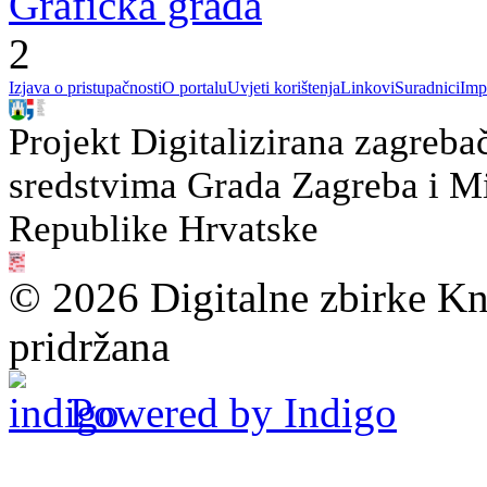
Grafička građa
2
Izjava o pristupačnosti
O portalu
Uvjeti korištenja
Linkovi
Suradnici
Imp
Projekt Digitalizirana zagreba
sredstvima Grada Zagreba i Min
Republike Hrvatske
© 2026 Digitalne zbirke Kn
pridržana
Powered by Indigo