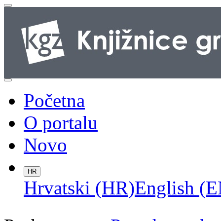
Početna
O portalu
Novo
HR
Hrvatski (HR)
English (E