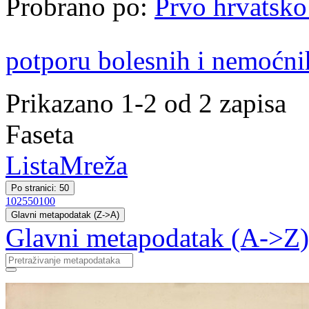
Probrano po:
Prvo hrvatsko
potporu bolesnih i nemoćni
Prikazano 1-2 od 2 zapisa
Faseta
Lista
Mreža
Po stranici: 50
10
25
50
100
Glavni metapodatak (Z->A)
Glavni metapodatak (A->Z)