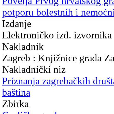
Povelja Prvog hrvatskog gr
potporu bolestnih i nemoćn
Izdanje
Elektroničko izd. izvornika
Nakladnik
Zagreb : Knjižnice grada Z
Nakladnički niz
Priznanja zagrebačkih druš
baština
Zbirka