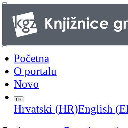
Početna
O portalu
Novo
HR
Hrvatski (HR)
English (E