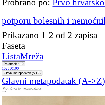
Probrano po:
Prvo hrvatsko
potporu bolesnih i nemoćni
Prikazano 1-2 od 2 zapisa
Faseta
Lista
Mreža
Po stranici: 10
10
25
50
100
Glavni metapodatak (A->Z)
Glavni metapodatak (A->Z)