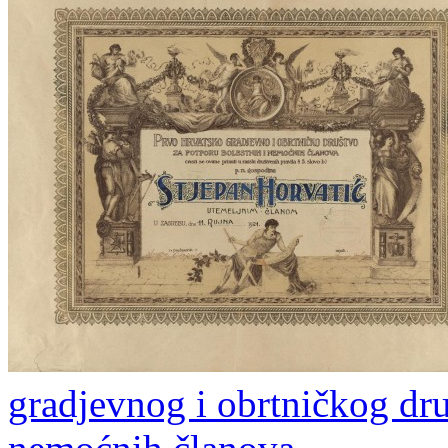
gradjevnog i obrtničkog dru