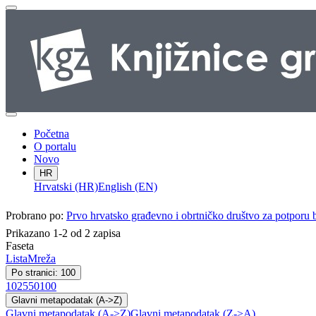
Početna
O portalu
Novo
HR
Hrvatski (HR)
English (EN)
Probrano po:
Prvo hrvatsko građevno i obrtničko društvo za potporu 
Prikazano 1-2 od 2 zapisa
Faseta
Lista
Mreža
Po stranici: 100
10
25
50
100
Glavni metapodatak (A->Z)
Glavni metapodatak (A->Z)
Glavni metapodatak (Z->A)