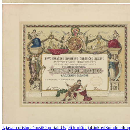
Izjava o pristupačnosti
O portalu
Uvjeti korištenja
Linkovi
Suradnici
Imp