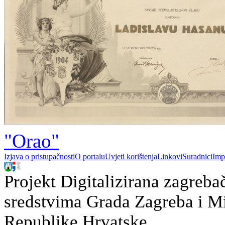
"Orao"
Izjava o pristupačnosti
O portalu
Uvjeti korištenja
Linkovi
Suradnici
Imp
Projekt Digitalizirana zagreba
sredstvima Grada Zagreba i Min
Republike Hrvatske