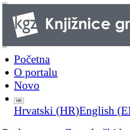
Početna
O portalu
Novo
HR
Hrvatski (HR)
English (E