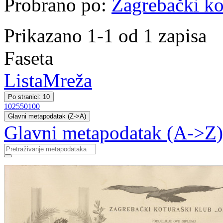
Probrano po:
Zagrebački ko
Prikazano 1-1 od 1 zapisa
Faseta
Lista
Mreža
Po stranici: 10
10
25
50
100
Glavni metapodatak (Z->A)
Glavni metapodatak (A->Z)