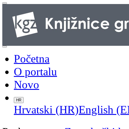
Početna
O portalu
Novo
HR
Hrvatski (HR)
English (E