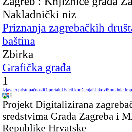
Zagreb : Knjižnice grada Z
Nakladnički niz
Priznanja zagrebačkih druš
baština
Zbirka
Grafička građa
1
Izjava o pristupačnosti
O portalu
Uvjeti korištenja
Linkovi
Suradnici
Imp
Projekt Digitalizirana zagreba
sredstvima Grada Zagreba i Min
Republike Hrvatske