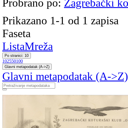
Probrano po:
Zagrebački ko
Prikazano 1-1 od 1 zapisa
Faseta
Lista
Mreža
Po stranici: 10
10
25
50
100
Glavni metapodatak (A->Z)
Glavni metapodatak (A->Z)