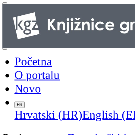
Početna
O portalu
Novo
HR
Hrvatski (HR)
English (E