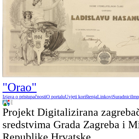
"Orao"
Izjava o pristupačnosti
O portalu
Uvjeti korištenja
Linkovi
Suradnici
Imp
Projekt Digitalizirana zagreba
sredstvima Grada Zagreba i Min
Republike Hrvatske