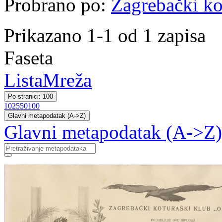
Probrano po:
Zagrebački ko
Prikazano 1-1 od 1 zapisa
Faseta
Lista
Mreža
Po stranici: 100
10
25
50
100
Glavni metapodatak (A->Z)
Glavni metapodatak (A->Z)