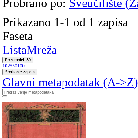
Probrano po:
Sveučilište (Z
Prikazano 1-1 od 1 zapisa
Faseta
Lista
Mreža
Po stranici: 30
10
25
50
100
Sortiranje zapisa
Glavni metapodatak (A->Z)