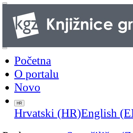
Početna
O portalu
Novo
HR
Hrvatski (HR)
English (E