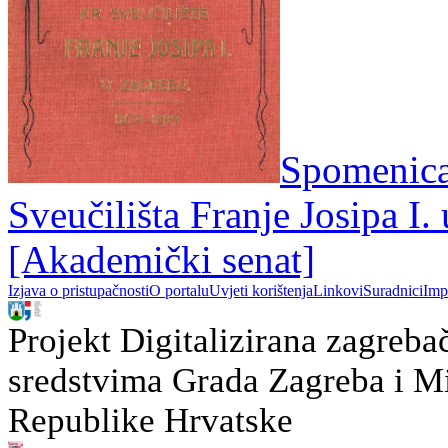
Spomenica
Sveučilišta Franje Josipa I.
[Akademički senat]
Izjava o pristupačnosti
O portalu
Uvjeti korištenja
Linkovi
Suradnici
Imp
Projekt Digitalizirana zagreba
sredstvima Grada Zagreba i Min
Republike Hrvatske