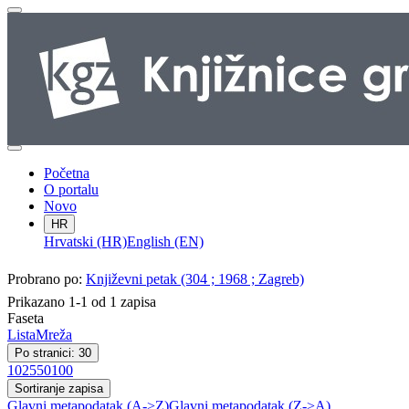
Početna
O portalu
Novo
HR
Hrvatski (HR)
English (EN)
Probrano po:
Književni petak (304 ; 1968 ; Zagreb)
Prikazano 1-1 od 1 zapisa
Faseta
Lista
Mreža
Po stranici: 30
10
25
50
100
Sortiranje zapisa
Glavni metapodatak (A->Z)
Glavni metapodatak (Z->A)