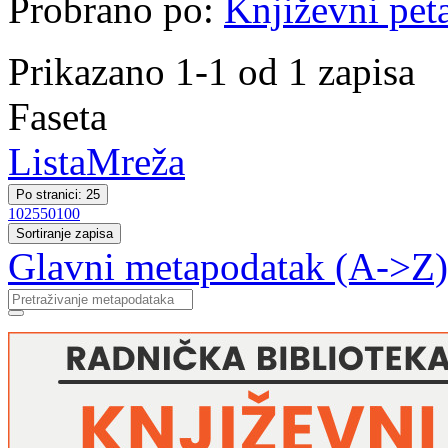
Probrano po:
Književni pet
Prikazano 1-1 od 1 zapisa
Faseta
Lista
Mreža
Po stranici: 25
10
25
50
100
Sortiranje zapisa
Glavni metapodatak (A->Z)