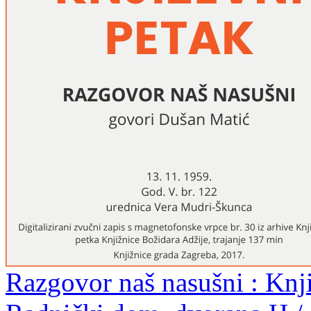
Razgovor naš nasušni : Knji