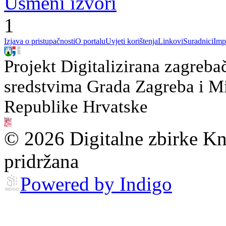
Usmeni izvori
1
Izjava o pristupačnosti
O portalu
Uvjeti korištenja
Linkovi
Suradnici
Imp
Projekt Digitalizirana zagreba
sredstvima Grada Zagreba i Min
Republike Hrvatske
© 2026 Digitalne zbirke Kn
pridržana
Powered by Indigo