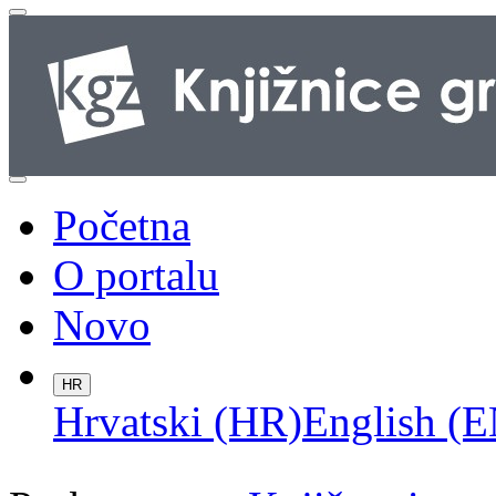
Početna
O portalu
Novo
HR
Hrvatski (HR)
English (E