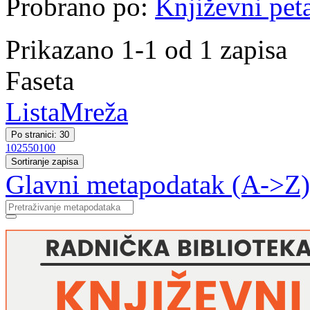
Probrano po:
Književni pet
Prikazano 1-1 od 1 zapisa
Faseta
Lista
Mreža
Po stranici: 30
10
25
50
100
Sortiranje zapisa
Glavni metapodatak (A->Z)