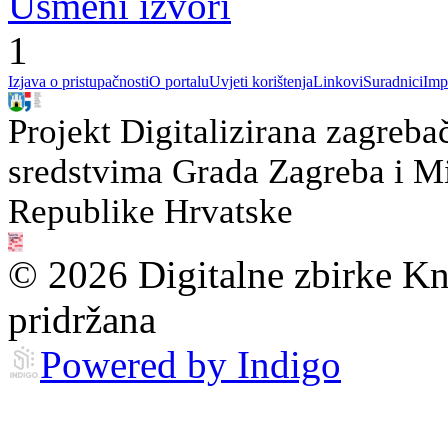
Usmeni izvori
1
Izjava o pristupačnosti
O portalu
Uvjeti korištenja
Linkovi
Suradnici
Imp
Projekt Digitalizirana zagreba
sredstvima Grada Zagreba i Min
Republike Hrvatske
© 2026 Digitalne zbirke Kn
pridržana
Powered by Indigo