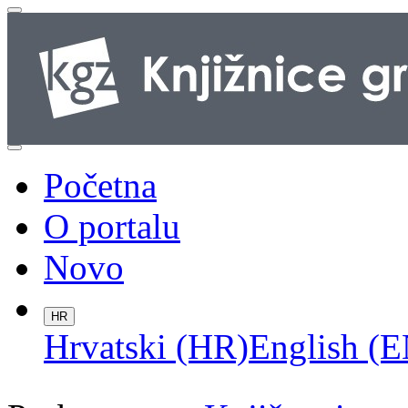
Početna
O portalu
Novo
HR
Hrvatski (HR)
English (E