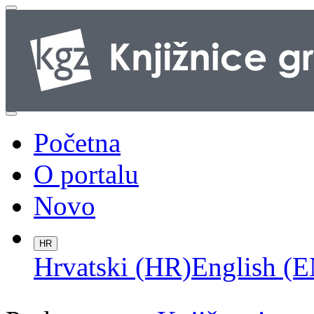
Početna
O portalu
Novo
HR
Hrvatski (HR)
English (E