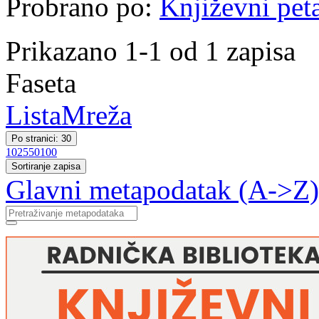
Probrano po:
Književni pet
Prikazano 1-1 od 1 zapisa
Faseta
Lista
Mreža
Po stranici: 30
10
25
50
100
Sortiranje zapisa
Glavni metapodatak (A->Z)