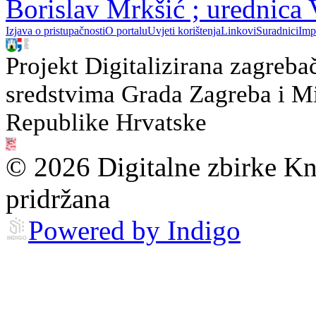
Borislav Mrkšić ; urednica
Izjava o pristupačnosti
O portalu
Uvjeti korištenja
Linkovi
Suradnici
Imp
Projekt Digitalizirana zagreba
sredstvima Grada Zagreba i Min
Republike Hrvatske
© 2026 Digitalne zbirke Kn
pridržana
Powered by Indigo