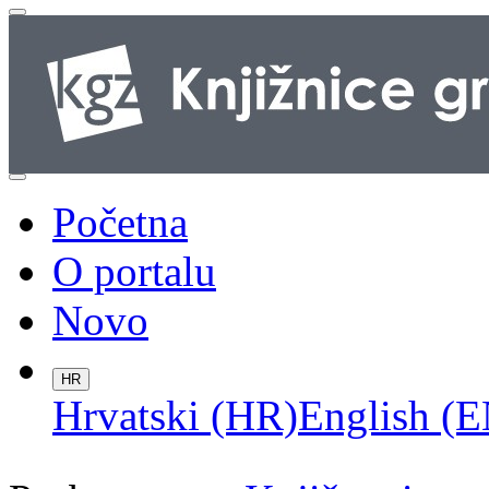
Početna
O portalu
Novo
HR
Hrvatski (HR)
English (E