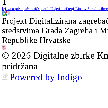
1
Izjava o pristupačnosti
O portalu
Uvjeti korištenja
Linkovi
Suradnici
Imp
Projekt Digitalizirana zagreba
sredstvima Grada Zagreba i Min
Republike Hrvatske
© 2026 Digitalne zbirke Kn
pridržana
Powered by Indigo