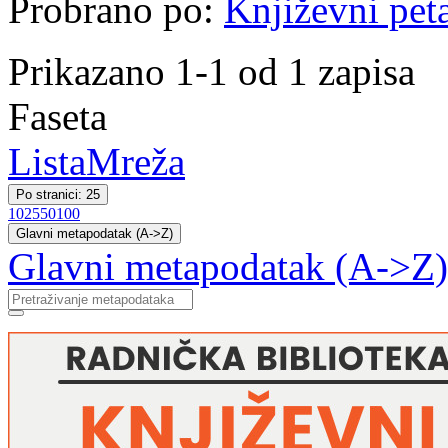
Probrano po:
Književni pet
Prikazano 1-1 od 1 zapisa
Faseta
Lista
Mreža
Po stranici: 25
10
25
50
100
Glavni metapodatak (A->Z)
Glavni metapodatak (A->Z)