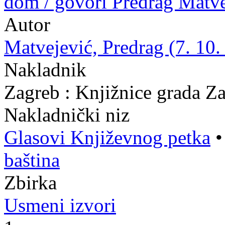
dom / govori Predrag Matve
Autor
Matvejević, Predrag (7. 10.
Nakladnik
Zagreb : Knjižnice grada Z
Nakladnički niz
Glasovi Književnog petka
baština
Zbirka
Usmeni izvori