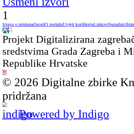
Usmeni izvori
1
Izjava o pristupačnosti
O portalu
Uvjeti korištenja
Linkovi
Suradnici
Imp
Projekt Digitalizirana zagreba
sredstvima Grada Zagreba i Min
Republike Hrvatske
© 2026 Digitalne zbirke Kn
pridržana
Powered by Indigo