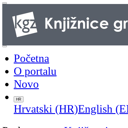
Početna
O portalu
Novo
HR
Hrvatski (HR)
English (E