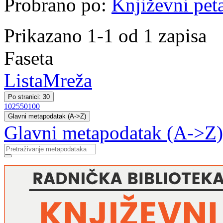
Probrano po:
Književni pet
Prikazano 1-1 od 1 zapisa
Faseta
Lista
Mreža
Po stranici: 30
10
25
50
100
Glavni metapodatak (A->Z)
Glavni metapodatak (A->Z)