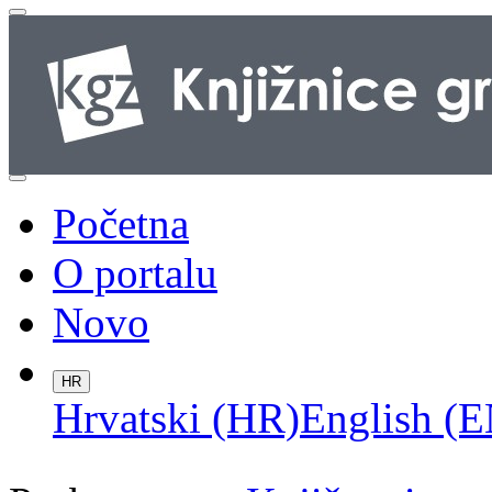
Početna
O portalu
Novo
HR
Hrvatski (HR)
English (E