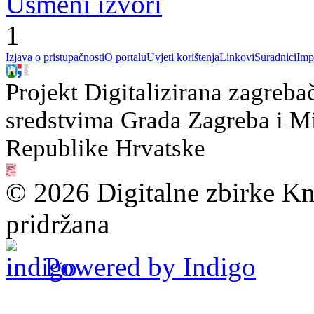
Usmeni izvori
1
Izjava o pristupačnosti
O portalu
Uvjeti korištenja
Linkovi
Suradnici
Imp
Projekt Digitalizirana zagreba
sredstvima Grada Zagreba i Min
Republike Hrvatske
© 2026 Digitalne zbirke Kn
pridržana
Powered by Indigo