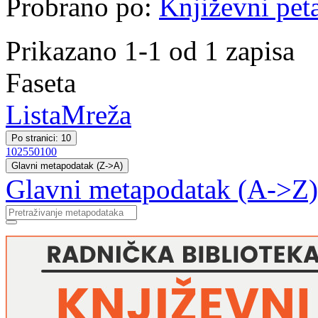
Probrano po:
Književni pet
Prikazano 1-1 od 1 zapisa
Faseta
Lista
Mreža
Po stranici: 10
10
25
50
100
Glavni metapodatak (Z->A)
Glavni metapodatak (A->Z)