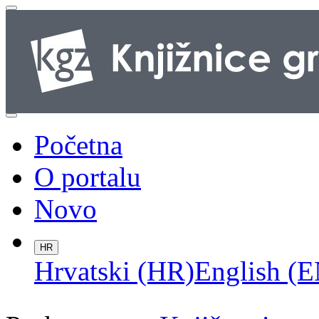
Početna
O portalu
Novo
HR
Hrvatski (HR)
English (E