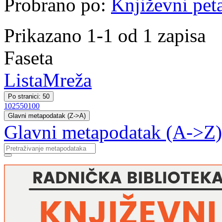
Probrano po:
Književni pet
Prikazano 1-1 od 1 zapisa
Faseta
Lista
Mreža
Po stranici: 50
10
25
50
100
Glavni metapodatak (Z->A)
Glavni metapodatak (A->Z)