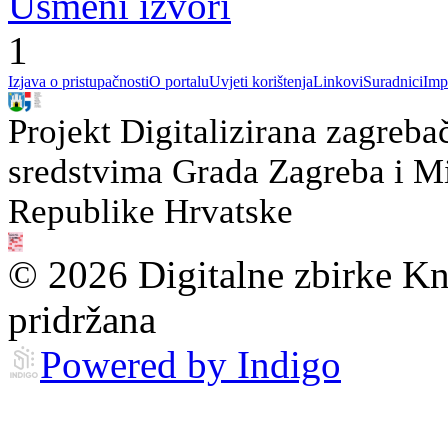
Usmeni izvori
1
Izjava o pristupačnosti
O portalu
Uvjeti korištenja
Linkovi
Suradnici
Imp
Projekt Digitalizirana zagreba
sredstvima Grada Zagreba i Min
Republike Hrvatske
© 2026 Digitalne zbirke Kn
pridržana
Powered by Indigo