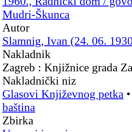
1960., Radnički dom / govo
Mudri-Škunca
Autor
Slamnig, Ivan (24. 06. 1930
Nakladnik
Zagreb : Knjižnice grada Z
Nakladnički niz
Glasovi Književnog petka
baština
Zbirka