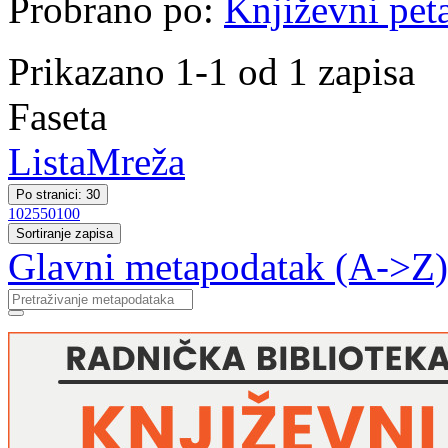
Probrano po:
Književni pet
Prikazano 1-1 od 1 zapisa
Faseta
Lista
Mreža
Po stranici: 30
10
25
50
100
Sortiranje zapisa
Glavni metapodatak (A->Z)