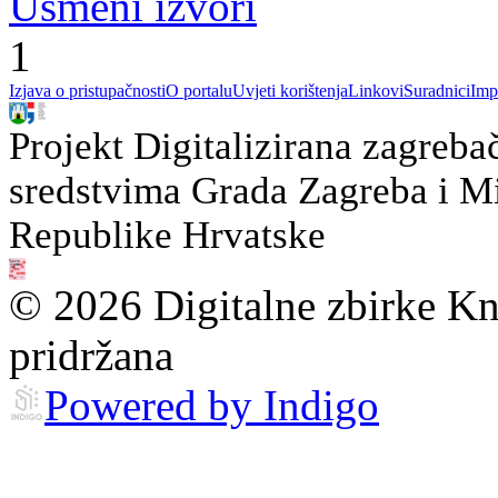
Usmeni izvori
1
Izjava o pristupačnosti
O portalu
Uvjeti korištenja
Linkovi
Suradnici
Imp
Projekt Digitalizirana zagreba
sredstvima Grada Zagreba i Min
Republike Hrvatske
© 2026 Digitalne zbirke Kn
pridržana
Powered by Indigo