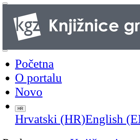
Početna
O portalu
Novo
HR
Hrvatski (HR)
English (E