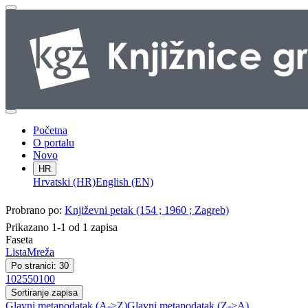
Početna
O portalu
Novo
HR
Hrvatski (HR)
English (EN)
Probrano po:
Književni petak (154 ; 1960 ; Zagreb)
Prikazano 1-1 od 1 zapisa
Faseta
Lista
Mreža
Po stranici: 30
10
25
50
100
Sortiranje zapisa
Glavni metapodatak (A->Z)
Glavni metapodatak (Z->A)