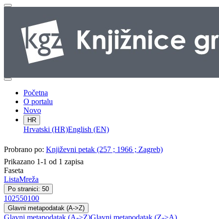
Početna
O portalu
Novo
HR
Hrvatski (HR)
English (EN)
Probrano po:
Književni petak (257 ; 1966 ; Zagreb)
Prikazano 1-1 od 1 zapisa
Faseta
Lista
Mreža
Po stranici: 50
10
25
50
100
Glavni metapodatak (A->Z)
Glavni metapodatak (A->Z)
Glavni metapodatak (Z->A)