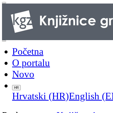
Početna
O portalu
Novo
HR
Hrvatski (HR)
English (E