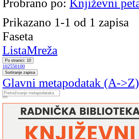
Probrano po:
Književni pet
Prikazano 1-1 od 1 zapisa
Faseta
Lista
Mreža
Po stranici: 10
10
25
50
100
Sortiranje zapisa
Glavni metapodatak (A->Z)