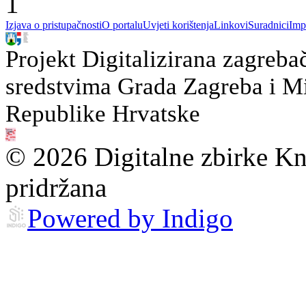
1
Izjava o pristupačnosti
O portalu
Uvjeti korištenja
Linkovi
Suradnici
Imp
Projekt Digitalizirana zagreba
sredstvima Grada Zagreba i Min
Republike Hrvatske
© 2026 Digitalne zbirke Kn
pridržana
Powered by Indigo