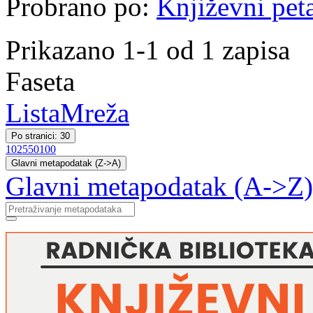
Probrano po:
Književni pet
Prikazano 1-1 od 1 zapisa
Faseta
Lista
Mreža
Po stranici: 30
10
25
50
100
Glavni metapodatak (Z->A)
Glavni metapodatak (A->Z)