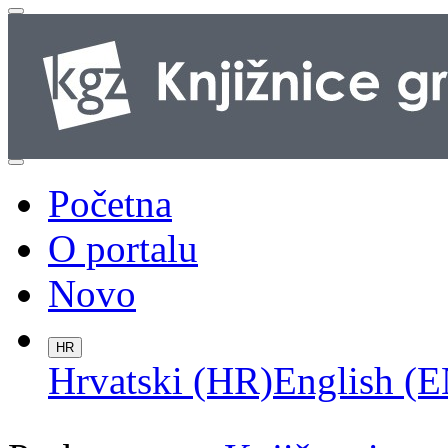
Početna
O portalu
Novo
HR
Hrvatski (HR)
English (E