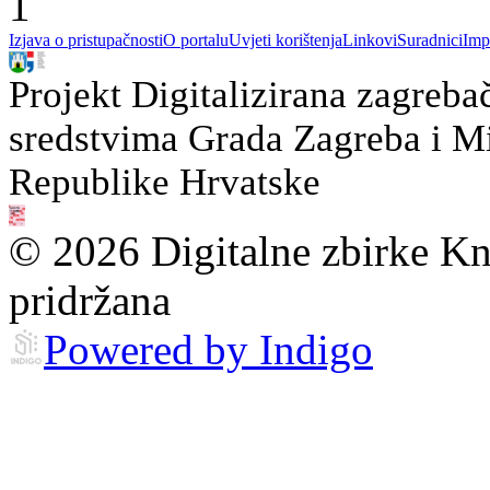
1
Izjava o pristupačnosti
O portalu
Uvjeti korištenja
Linkovi
Suradnici
Imp
Projekt Digitalizirana zagreba
sredstvima Grada Zagreba i Min
Republike Hrvatske
© 2026 Digitalne zbirke Kn
pridržana
Powered by Indigo