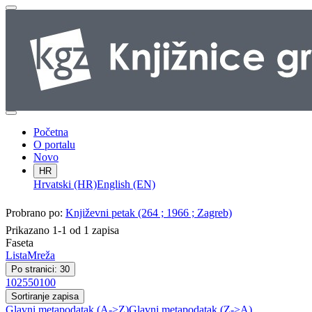
Početna
O portalu
Novo
HR
Hrvatski (HR)
English (EN)
Probrano po:
Književni petak (264 ; 1966 ; Zagreb)
Prikazano 1-1 od 1 zapisa
Faseta
Lista
Mreža
Po stranici: 30
10
25
50
100
Sortiranje zapisa
Glavni metapodatak (A->Z)
Glavni metapodatak (Z->A)