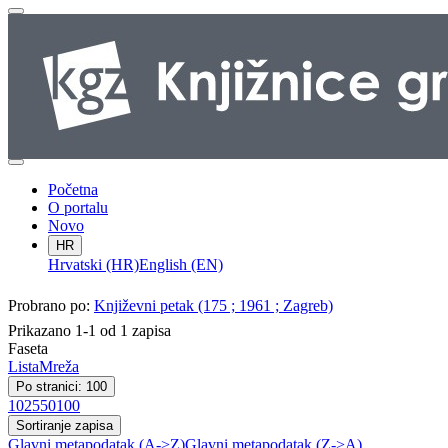
Početna
O portalu
Novo
HR
Hrvatski (HR)
English (EN)
Probrano po:
Književni petak (175 ; 1961 ; Zagreb)
Prikazano 1-1 od 1 zapisa
Faseta
Lista
Mreža
Po stranici: 100
10
25
50
100
Sortiranje zapisa
Glavni metapodatak (A->Z)
Glavni metapodatak (Z->A)