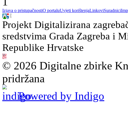
1
Izjava o pristupačnosti
O portalu
Uvjeti korištenja
Linkovi
Suradnici
Imp
Projekt Digitalizirana zagreba
sredstvima Grada Zagreba i Min
Republike Hrvatske
© 2026 Digitalne zbirke Kn
pridržana
Powered by Indigo