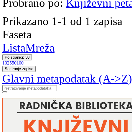
Probrano po:
Književni pet
Prikazano 1-1 od 1 zapisa
Faseta
Lista
Mreža
Po stranici: 30
10
25
50
100
Sortiranje zapisa
Glavni metapodatak (A->Z)