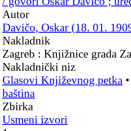
/ govori Oskar Davičo ; ur
Autor
Davičo, Oskar (18. 01. 1909
Nakladnik
Zagreb : Knjižnice grada Z
Nakladnički niz
Glasovi Književnog petka
baština
Zbirka
Usmeni izvori