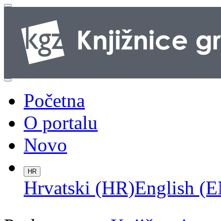
Početna
O portalu
Novo
HR
Hrvatski (HR)
English (E