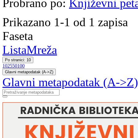
Probrano po:
Književni pet
Prikazano 1-1 od 1 zapisa
Faseta
Lista
Mreža
Po stranici: 10
10
25
50
100
Glavni metapodatak (A->Z)
Glavni metapodatak (A->Z)