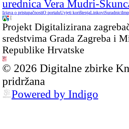
urednica Vera Mudri-Škunc
Izjava o pristupačnosti
O portalu
Uvjeti korištenja
Linkovi
Suradnici
Imp
Projekt Digitalizirana zagreba
sredstvima Grada Zagreba i Min
Republike Hrvatske
© 2026 Digitalne zbirke Kn
pridržana
Powered by Indigo