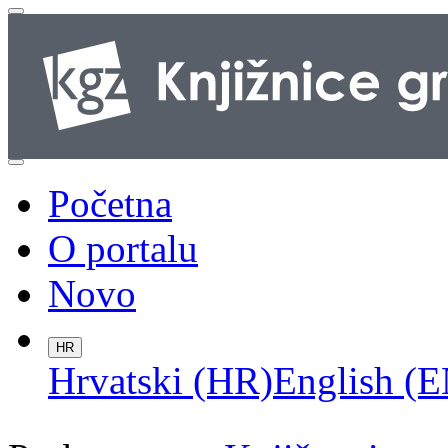
Početna
O portalu
Novo
HR
Hrvatski (HR)
English (E