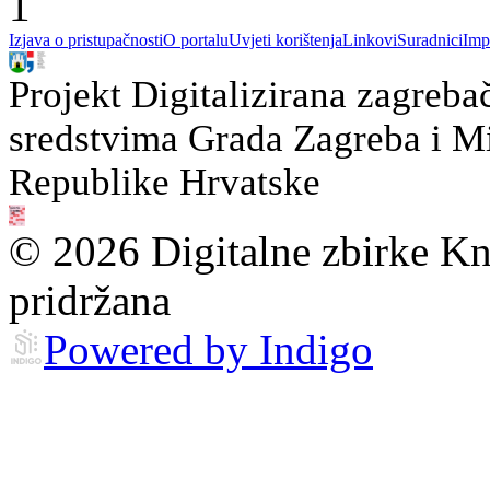
1
Izjava o pristupačnosti
O portalu
Uvjeti korištenja
Linkovi
Suradnici
Imp
Projekt Digitalizirana zagreba
sredstvima Grada Zagreba i Min
Republike Hrvatske
© 2026 Digitalne zbirke Kn
pridržana
Powered by Indigo