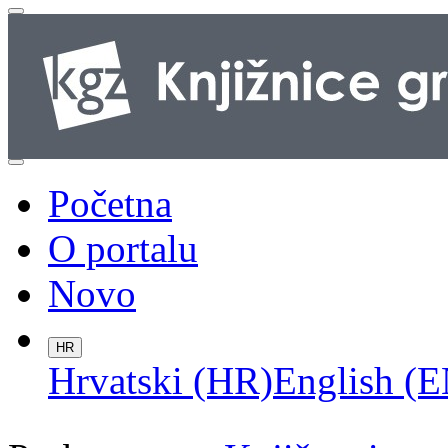
Početna
O portalu
Novo
HR
Hrvatski (HR)
English (E