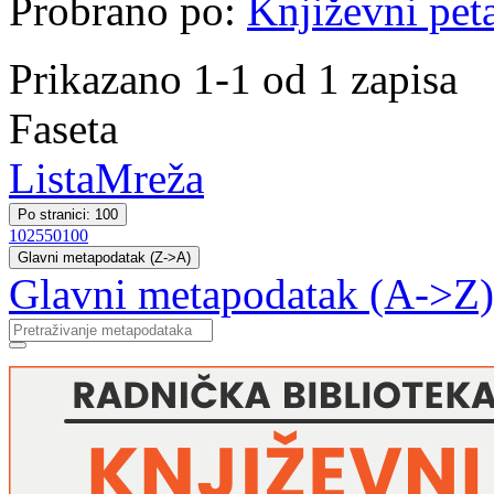
Probrano po:
Književni pet
Prikazano 1-1 od 1 zapisa
Faseta
Lista
Mreža
Po stranici: 100
10
25
50
100
Glavni metapodatak (Z->A)
Glavni metapodatak (A->Z)