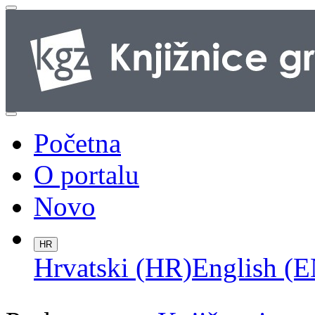
Početna
O portalu
Novo
HR
Hrvatski (HR)
English (E