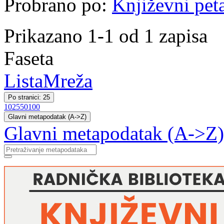
Probrano po:
Književni pet
Prikazano 1-1 od 1 zapisa
Faseta
Lista
Mreža
Po stranici: 25
10
25
50
100
Glavni metapodatak (A->Z)
Glavni metapodatak (A->Z)