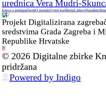
urednica Vera Mudri-Škunc
Izjava o pristupačnosti
O portalu
Uvjeti korištenja
Linkovi
Suradnici
Imp
Projekt Digitalizirana zagreba
sredstvima Grada Zagreba i Min
Republike Hrvatske
© 2026 Digitalne zbirke Kn
pridržana
Powered by Indigo