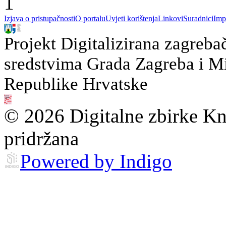
1
Izjava o pristupačnosti
O portalu
Uvjeti korištenja
Linkovi
Suradnici
Imp
Projekt Digitalizirana zagreba
sredstvima Grada Zagreba i Min
Republike Hrvatske
© 2026 Digitalne zbirke Kn
pridržana
Powered by Indigo