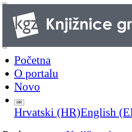
Početna
O portalu
Novo
HR
Hrvatski (HR)
English (E