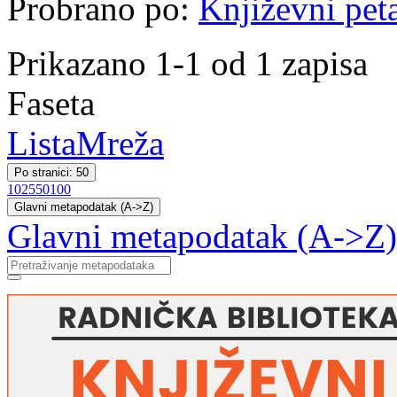
Probrano po:
Književni pet
Prikazano 1-1 od 1 zapisa
Faseta
Lista
Mreža
Po stranici: 50
10
25
50
100
Glavni metapodatak (A->Z)
Glavni metapodatak (A->Z)