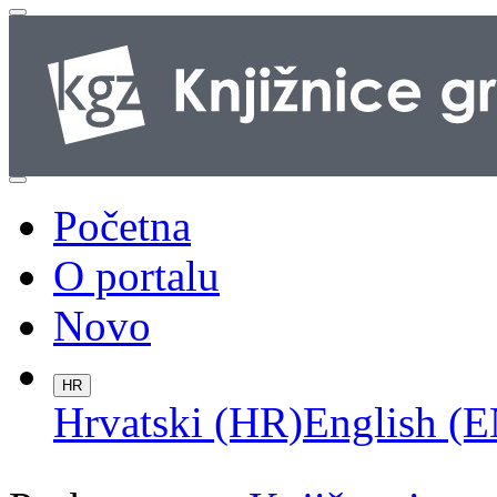
Početna
O portalu
Novo
HR
Hrvatski (HR)
English (E