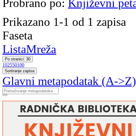
Probrano po:
Književni pet
Prikazano 1-1 od 1 zapisa
Faseta
Lista
Mreža
Po stranici: 30
10
25
50
100
Sortiranje zapisa
Glavni metapodatak (A->Z)