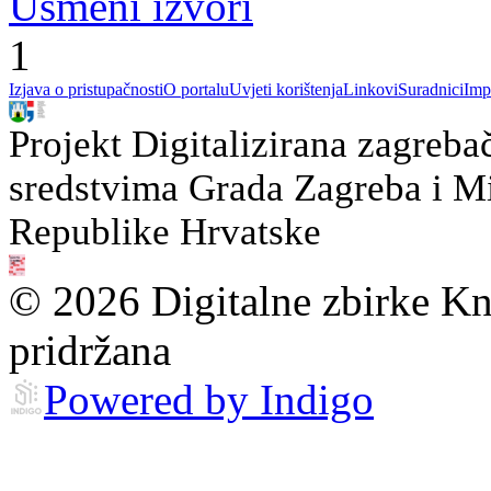
Usmeni izvori
1
Izjava o pristupačnosti
O portalu
Uvjeti korištenja
Linkovi
Suradnici
Imp
Projekt Digitalizirana zagreba
sredstvima Grada Zagreba i Min
Republike Hrvatske
© 2026 Digitalne zbirke Kn
pridržana
Powered by Indigo