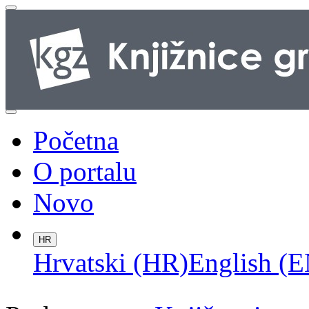
Početna
O portalu
Novo
HR
Hrvatski (HR)
English (E