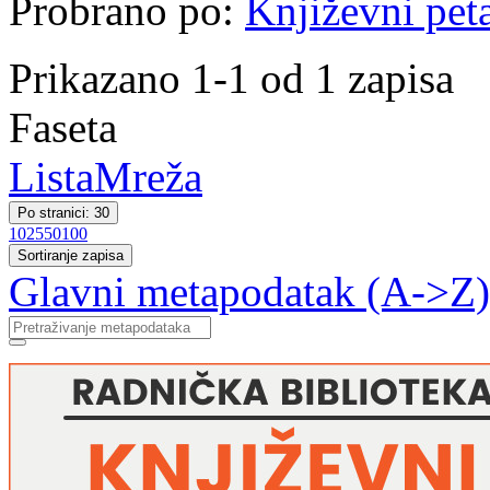
Probrano po:
Književni pet
Prikazano 1-1 od 1 zapisa
Faseta
Lista
Mreža
Po stranici: 30
10
25
50
100
Sortiranje zapisa
Glavni metapodatak (A->Z)