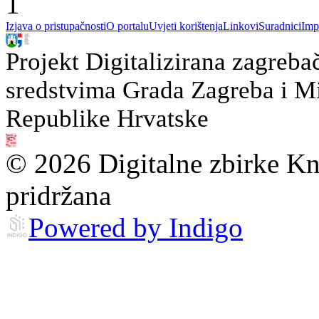
1
Izjava o pristupačnosti
O portalu
Uvjeti korištenja
Linkovi
Suradnici
Imp
Projekt Digitalizirana zagreba
sredstvima Grada Zagreba i Min
Republike Hrvatske
© 2026 Digitalne zbirke Kn
pridržana
Powered by Indigo