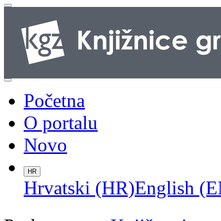
Početna
O portalu
Novo
HR
Hrvatski (HR)
English (E