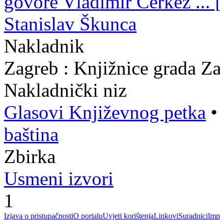
govore Vladimir Čerkez ... [e
Stanislav Škunca
Nakladnik
Zagreb : Knjižnice grada Z
Nakladnički niz
Glasovi Književnog petka
baština
Zbirka
Usmeni izvori
1
Izjava o pristupačnosti
O portalu
Uvjeti korištenja
Linkovi
Suradnici
Imp