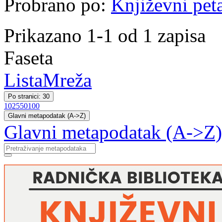
Probrano po:
Književni pet
Prikazano 1-1 od 1 zapisa
Faseta
Lista
Mreža
Po stranici: 30
10
25
50
100
Glavni metapodatak (A->Z)
Glavni metapodatak (A->Z)