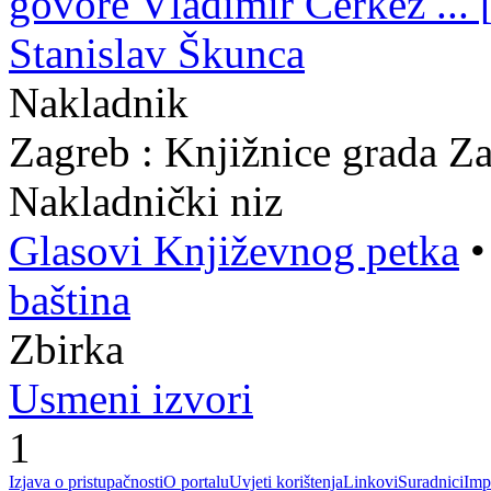
govore Vladimir Čerkez ... [e
Stanislav Škunca
Nakladnik
Zagreb : Knjižnice grada Z
Nakladnički niz
Glasovi Književnog petka
baština
Zbirka
Usmeni izvori
1
Izjava o pristupačnosti
O portalu
Uvjeti korištenja
Linkovi
Suradnici
Imp