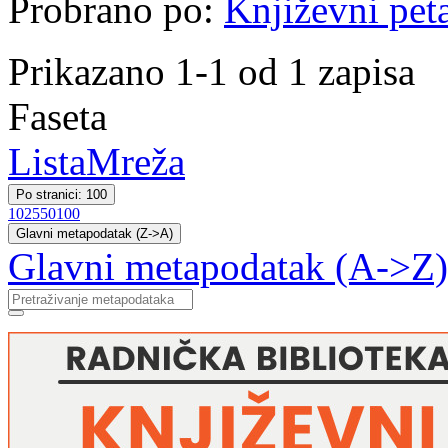
Probrano po:
Književni pet
Prikazano 1-1 od 1 zapisa
Faseta
Lista
Mreža
Po stranici: 100
10
25
50
100
Glavni metapodatak (Z->A)
Glavni metapodatak (A->Z)