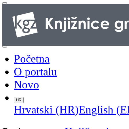
Početna
O portalu
Novo
HR
Hrvatski (HR)
English (E