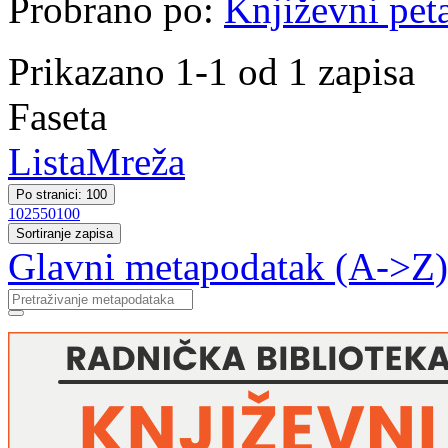
Probrano po:
Književni pet
Prikazano 1-1 od 1 zapisa
Faseta
Lista
Mreža
Po stranici: 100
10
25
50
100
Sortiranje zapisa
Glavni metapodatak (A->Z)