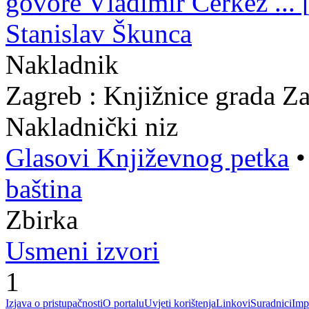
govore Vladimir Čerkez ... [e
Stanislav Škunca
Nakladnik
Zagreb : Knjižnice grada Z
Nakladnički niz
Glasovi Književnog petka
baština
Zbirka
Usmeni izvori
1
Izjava o pristupačnosti
O portalu
Uvjeti korištenja
Linkovi
Suradnici
Imp