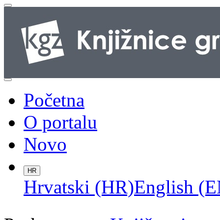
Početna
O portalu
Novo
HR
Hrvatski (HR)
English (E