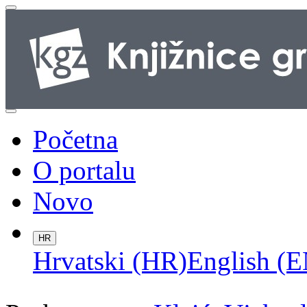
Početna
O portalu
Novo
HR
Hrvatski (HR)
English (E