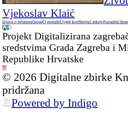
Život
Vjekoslav Klaić
Izjava o pristupačnosti
O portalu
Uvjeti korištenja
Linkovi
Suradnici
Imp
Projekt Digitalizirana zagreba
sredstvima Grada Zagreba i Min
Republike Hrvatske
© 2026 Digitalne zbirke Kn
pridržana
Powered by Indigo