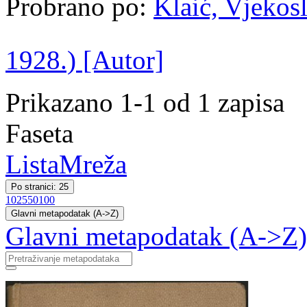
Probrano po:
Klaić, Vjekosl
1928.) [Autor]
Prikazano 1-1 od 1 zapisa
Faseta
Lista
Mreža
Po stranici: 25
10
25
50
100
Glavni metapodatak (A->Z)
Glavni metapodatak (A->Z)