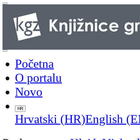
Početna
O portalu
Novo
HR
Hrvatski (HR)
English (E