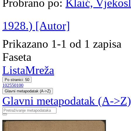
Probrano po:
Klaić, Vjekosl
1928.) [Autor]
Prikazano 1-1 od 1 zapisa
Faseta
Lista
Mreža
Po stranici: 50
10
25
50
100
Glavni metapodatak (A->Z)
Glavni metapodatak (A->Z)