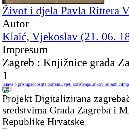
Život i djela Pavla Rittera 
Autor
Klaić, Vjekoslav (21. 06. 1
Impresum
Zagreb : Knjižnice grada Z
1
Izjava o pristupačnosti
O portalu
Uvjeti korištenja
Linkovi
Suradnici
Imp
Projekt Digitalizirana zagreba
sredstvima Grada Zagreba i Min
Republike Hrvatske