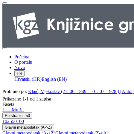
Početna
O portalu
Novo
HR
Hrvatski (HR)
English (EN)
Probrano po:
Klaić, Vjekoslav (21. 06. 1849. – 01. 07. 1928.) [Autor
Prikazano 1-1 od 1 zapisa
Faseta
Lista
Mreža
Po stranici: 50
10
25
50
100
Glavni metapodatak (A->Z)
Glavni metapodatak (A->Z)
Glavni metapodatak (Z->A)