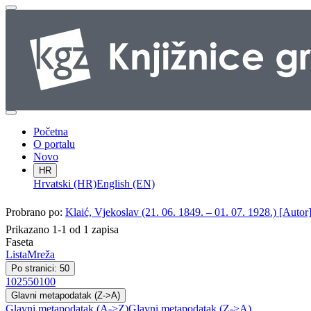
Početna
O portalu
Novo
HR
Hrvatski (HR)
English (EN)
Probrano po:
Klaić, Vjekoslav (21. 06. 1849. – 01. 07. 1928.) [Autor
Prikazano 1-1 od 1 zapisa
Faseta
Lista
Mreža
Po stranici: 50
10
25
50
100
Glavni metapodatak (Z->A)
Glavni metapodatak (A->Z)
Glavni metapodatak (Z->A)