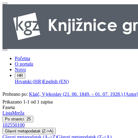
Početna
O portalu
Novo
HR
Hrvatski (HR)
English (EN)
Probrano po:
Klaić, Vjekoslav (21. 06. 1849. – 01. 07. 1928.) [Autor
Prikazano 1-1 od 1 zapisa
Faseta
Lista
Mreža
Po stranici: 25
10
25
50
100
Glavni metapodatak (Z->A)
Glavni metapodatak (A->Z)
Glavni metapodatak (Z->A)