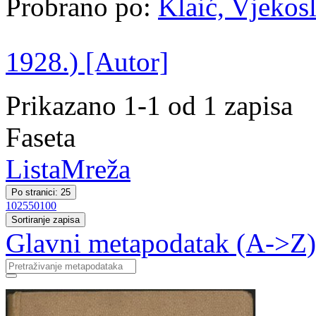
Probrano po:
Klaić, Vjekosl
1928.) [Autor]
Prikazano 1-1 od 1 zapisa
Faseta
Lista
Mreža
Po stranici: 25
10
25
50
100
Sortiranje zapisa
Glavni metapodatak (A->Z)