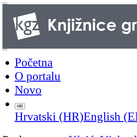
Početna
O portalu
Novo
HR
Hrvatski (HR)
English (E