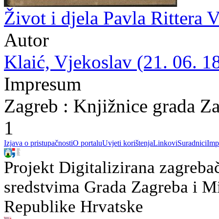
Život i djela Pavla Rittera 
Autor
Klaić, Vjekoslav (21. 06. 1
Impresum
Zagreb : Knjižnice grada Z
1
Izjava o pristupačnosti
O portalu
Uvjeti korištenja
Linkovi
Suradnici
Imp
Projekt Digitalizirana zagreba
sredstvima Grada Zagreba i Min
Republike Hrvatske